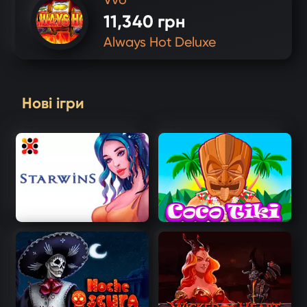
11,340 грн
Always Hot Deluxe
Нові ігри