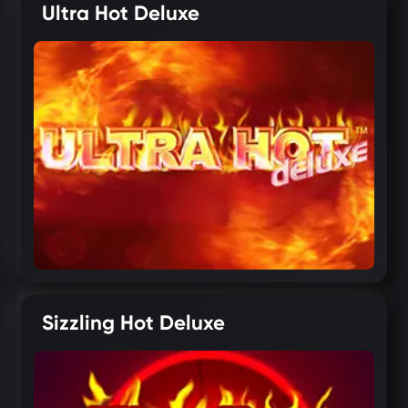
Ultra Hot Deluxe
Sizzling Hot Deluxe