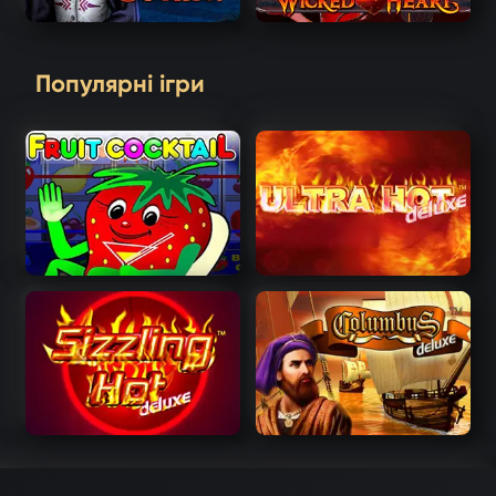
Популярні ігри