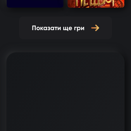
Показати ще гри