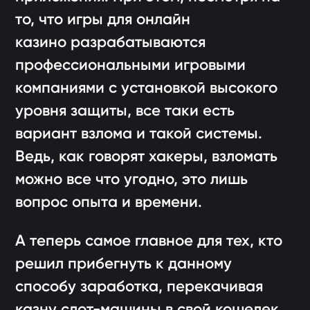
то, что игры для онлайн
казино разрабатываются
профессиональными игровыми
компаниями с установкой высокого
уровня защиты, все таки есть
вариант взлома и такой системы.
Ведь, как говорят хакеры, взломать
можно все что угодно, это лишь
вопрос опыта и времени.
А теперь самое главное для тех, кто
решил прибегнуть к данному
способу заработка, перекачивая
казну слот-машины в свой кошелек.