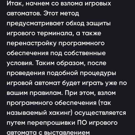
Итак, начнем со взлома игровых
автоматов. Этот метод
предусматривает обход защиты
игрового терминала, а также
перенастройку программного
обеспечения под собственные
условия. Таким образом, после
проведения подобной процедуры
игровой автомат будет играть уже по
вашим правилам. При этом, взлом
программного обеспечения (так
называемый хакинг) осуществляется
путем перепрошивки ПО игрового
автомата с выставлением