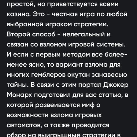
простой, но приветствуется всеми
казино. Это - честная игра по любой
выбранной игроком стратегии.
Второй способ - нелегальный и
связан со взломом игровой системы.
И если с первым методом все более-
менее ясно, то вариант взлома для
многих гемблеров окутан занавесью
тайны. В связи с этим портал Джокер
Монарх подготовил для вас статью, в
которой развеивается миф о
возможности взлома игровых
автоматов, а также проводится
обзор на выигрышные стратегии в