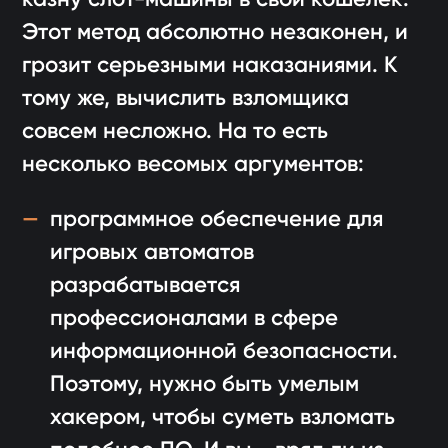
Этот метод абсолютно незаконен, и
грозит серьезными наказаниями. К
тому же, вычислить взломщика
совсем несложно. На то есть
несколько весомых аргументов:
программное обеспечение для
игровых автоматов
разрабатывается
профессионалами в сфере
информационной безопасности.
Поэтому, нужно быть умелым
хакером, чтобы суметь взломать