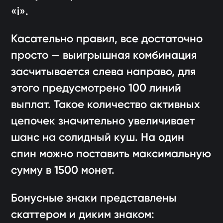
«i».
Касательно правил, все достаточно
просто — выигрышная комбинация
засчитывается слева направо, для
этого предусмотрено 100 линий
выплат. Такое количество активных
цепочек значительно увеличивает
шанс на солидный куш. На один
спин можно поставить максимальную
сумму в 1500 монет.
Бонусные знаки представлены
скаттером и диким знаком: