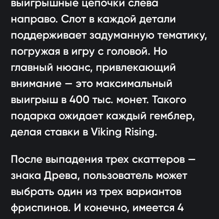
выигрышные цепочки слева
направо. Слот в каждой детали
поддерживает задуманную тематику,
погружая в игру с головой. Но
главный нюанс, привлекающий
внимание — это максимальный
выигрыш в 400 тыс. монет. Такого
подарка ожидает каждый гемблер,
делая ставки в Viking Rising.
После выпадения трех скаттеров —
знака Древа, пользователь может
выбрать один из трех вариантов
фриспинов. И конечно, имеется 4