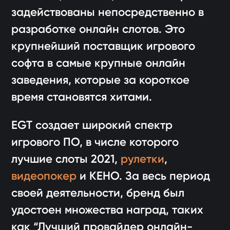
задействованы непосредственно в
разработке онлайн слотов. Это
крупнейший поставщик игрового
софта в самые крупные онлайн
заведения, которые за короткое
время становятся хитами.
EGT создает широкий спектр
игрового ПО, в числе которого
лучшие слоты 2021,
рулетки
,
видеопокер
и КЕНО. За весь период
своей деятельности, бренд был
удостоен множества наград, таких
как “Лучший провайдер онлайн-