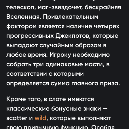
телескоп, маг-звездочет, бескрайняя
Вселенная. Привлекательным
фактором является наличие четырех
прогрессивных Джекпотов, которые
выпадают случайным образом в
любое время. Игроку необходимо
собрать три одинаковые масти, в
соответствии с которыми
определяется сумма главного приза.
Кроме того, в слоте имеются
классические бонусные знаки —
scatter и
wild
, которые выполняют
свою привычную функцию. Особая