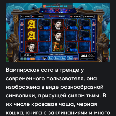
Вампирская сага в тренде у
современного пользователя, она
изображена в виде разнообразной
символики, присущей силам тьмы. В
их числе кровавая чаша, черная
кошка, книга с заклинаниями и много