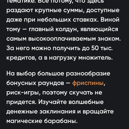
тематике. Все потому, что здесь
раздают крупные суммы, доступные
даже при небольших ставках. Виной
тому — главный колдун, являющийся
самым высокооплачиваемым знаком.
За него можно получить до 50 тыс.
кредитов, а в нагрузку множитель.
На выбор большое разнообразие
бонусных раундов —
фриспины
,
риск-игры, поэтому скучать не
придется. Изучайте волшебные
денежные заклинания и вращайте
магические барабаны.