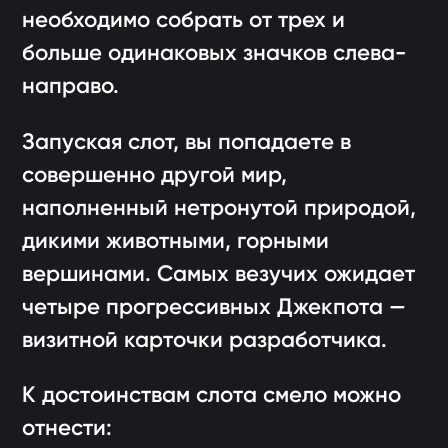
необходимо собрать от трех и
больше одинаковых значков слева-
направо.
Запуская слот, вы попадаете в
совершенно другой мир,
наполненный нетронутой природой,
дикими животными, горными
вершинами. Самых везучих ожидает
четыре прогрессивных Джекпота —
визитной карточки разработчика.
К достоинствам слота смело можно
отнести: