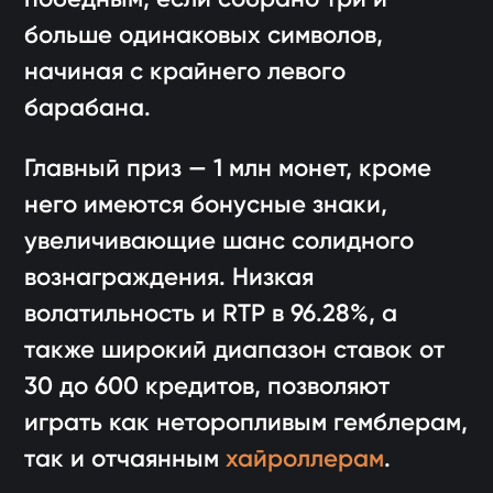
больше одинаковых символов,
начиная с крайнего левого
барабана.
Главный приз — 1 млн монет, кроме
него имеются бонусные знаки,
увеличивающие шанс солидного
вознаграждения. Низкая
волатильность и RTP в 96.28%, а
также широкий диапазон ставок от
30 до 600 кредитов, позволяют
играть как неторопливым гемблерам,
так и отчаянным
хайроллерам
.