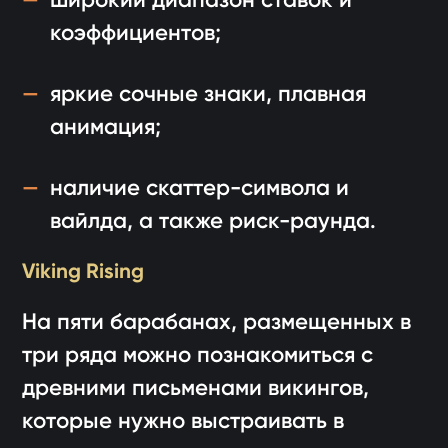
коэффициентов;
яркие сочные знаки, плавная
анимация;
наличие скаттер-символа и
вайлда, а также риск-раунда.
Viking Rising
На пяти барабанах, размещенных в
три ряда можно познакомиться с
древними письменами викингов,
которые нужно выстраивать в