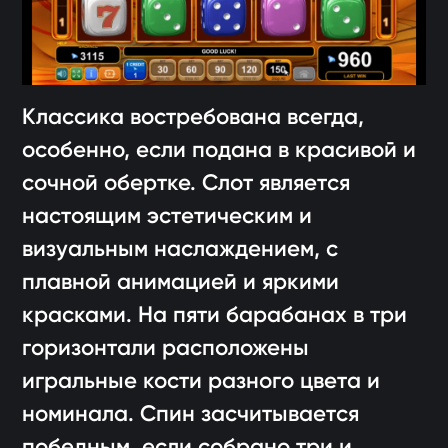
Классика востребована всегда,
особенно, если подана в красивой и
сочной обертке. Слот является
настоящим эстетическим и
визуальным наслаждением, с
плавной анимацией и яркими
красками. На пяти барабанах в три
горизонтали расположены
игральные кости разного цвета и
номинала. Спин засчитывается
победным, если собрано три и