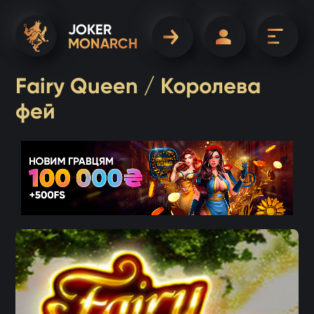
JOKER
MONARCH
Fairy Queen / Королева
фей