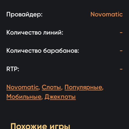
Провайдер:
Novomatic
Количество линий:
-
Количество барабанов:
-
RTP:
-
Novomatic
,
Слоты
,
Популярные
,
Мобильные
,
Джекпоты
Похожие игры