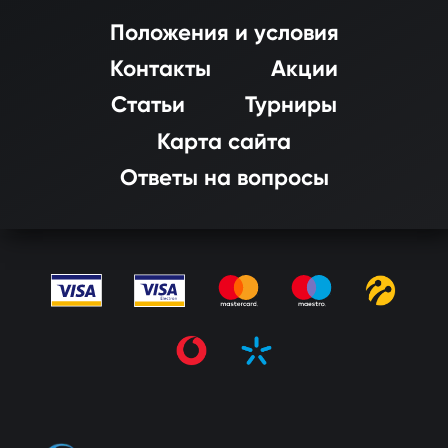
Положения и условия
Контакты
Акции
Статьи
Турниры
Карта сайта
Ответы на вопросы