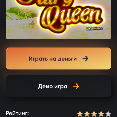
Играть на деньги
Демо игра
Рейтинг: