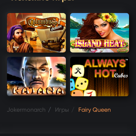
Jokermonarch
Игры
Fairy Queen