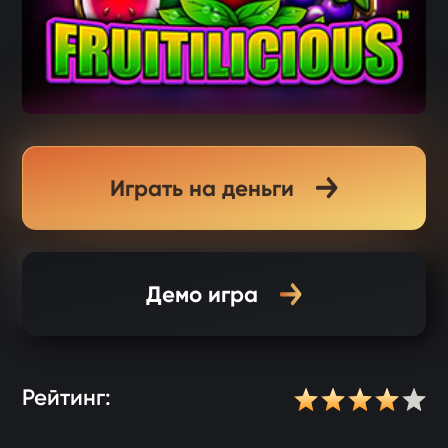
Играть на деньги
Демо игра
Рейтинг: