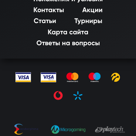
Контакты
Акции
Статьи
Турниры
Карта сайта
Ответы на вопросы