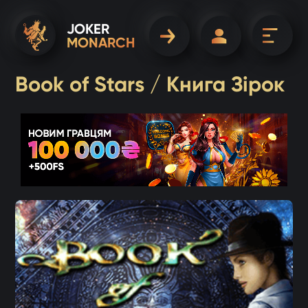
JOKER
MONARCH
Book of Stars / Книга Зірок