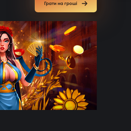
Грати на гроші