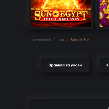
Jokermonarch
Ігри
Book of Sun
Правила та умови
К