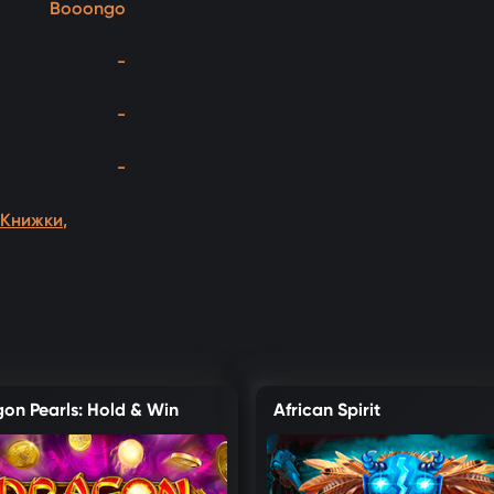
Booongo
-
-
-
Книжки
,
on Pearls: Hold & Win
African Spirit