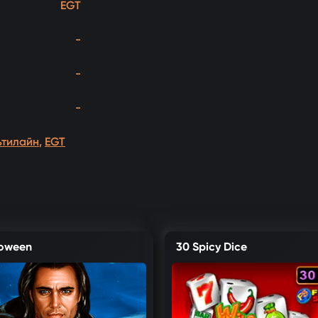
EGT
-
-
-
ьтилайн
,
EGT
loween
30 Spicy Dice