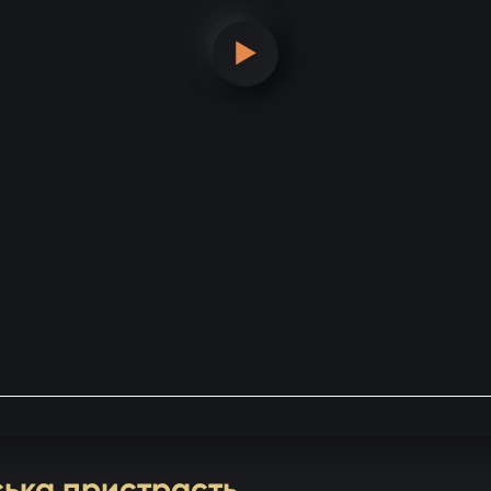
▶
нська пристрасть