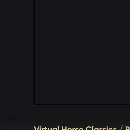
Virtual Horse Classics /