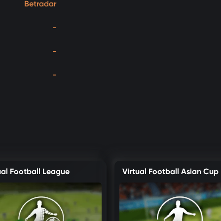
Betradar
-
-
-
ual Football League
Virtual Football Asian Cup