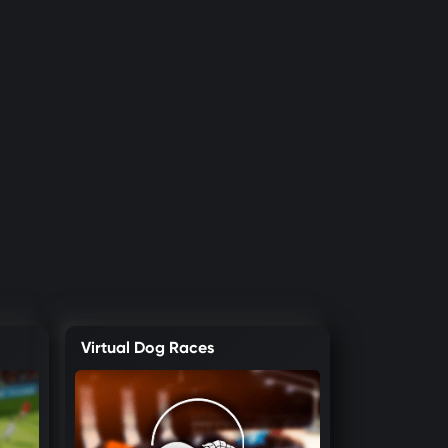
Virtual Dog Races