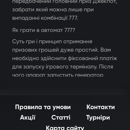
передбачений головний приз Джекпот,
забрати який можна лише при
випаданні комбінації 777.
Як грати в автомат 777?
Суть гри і принцип отримання
призових грошей дуже простий. Вам
необхідно здійснити фіксований платіж
для запуску ігрового терміналу. Після
чого апарат запустить генератор
чисел. При цьому процес генерації ви
можете зупинити самостійно, або ж
довіритися автоматичної роботі
Правила та умови
Контакти
автомата. Також, в правилах гри ви
Aкції
Статті
Турніри
можете знайти опис до призових
комбінацій.
Карта сайту