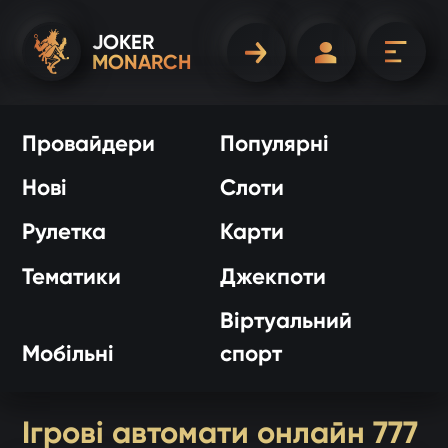
JOKER
MONARCH
Провайдери
Популярні
Нові
Слоти
Рулетка
Карти
Тематики
Джекпоти
Віртуальний
Мобільні
спорт
Ігрові автомати онлайн 777