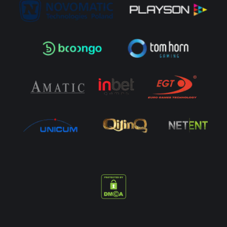
залишається найвищою серед
любителів азартних ігор, так як азарт і
віра в удачу дуже приваблює до
ігрового процесу.
Які режими гри існують в грі 777
У трьох сімках, як і в інших азартних
іграх, розташованих на сайті є два
режими. Наприклад, щоб безкоштовно
користуватися грою і мати безлімітний
рахунок необхідно запустити 777 в
демо-режіме.А щоб робити ставки на
справжні гроші, необхідно
авторизуватися на сайті Jokermonarch
і поповнити ігровий рахунок. При
цьому всі виграші будуть автоматично