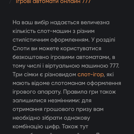
Ігрові автомати онлайн 777
На ваш вибір надається величезна
кількість слот-машин з різним
стилістичним оформленням. У розділі
Слоти ви можете користуватися
безкоштовно ігровими автоматами, в
тому числі і віртуальною машиною 777.
Три сімки є різновидом
слот-ігор
, які
мають відоме слотоманам оформлення
ігрового апарату. Правила гри також
залишилися незмінними: для
отримання грошового призу вам
необхідно зібрати однакову
комбінацію цифр. Також тут