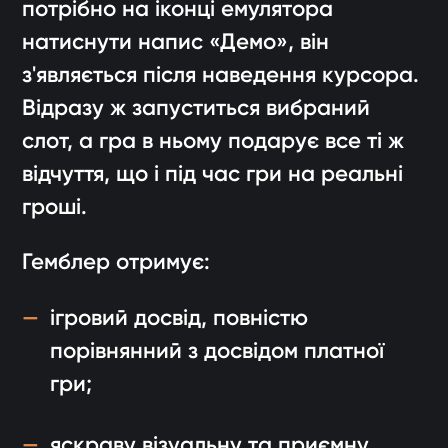
потрібно на іконці емулятора
натиснути напис «Демо», він
з'являється після наведення курсора.
Відразу ж запуститься вибраний
слот, а гра в ньому подарує все ті ж
відчуття, що і під час гри на реальні
гроші.
Гемблер отримує:
ігровий досвід, повністю
порівнянний з досвідом платної
гри;
яскраву візуальну та приємну